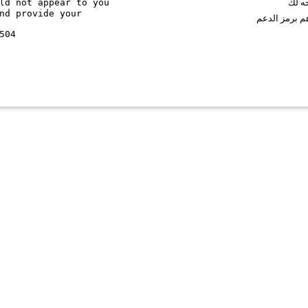
ld not appear to you
حه لك
nd provide your
م برمز الدعم
504