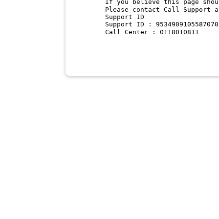
If you believe this page shou
Please contact Call Support a
Support ID
Support ID : 9534909105587070
Call Center : 0118010811