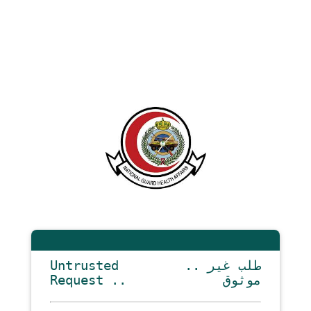
Untrusted
.. طلب غير
Request ..
موثوق