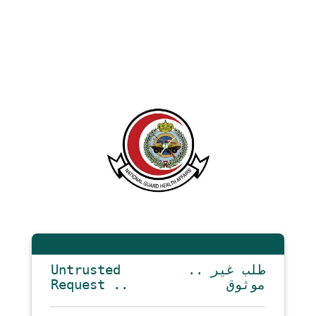
Untrusted
.. طلب غير
Request ..
موثوق