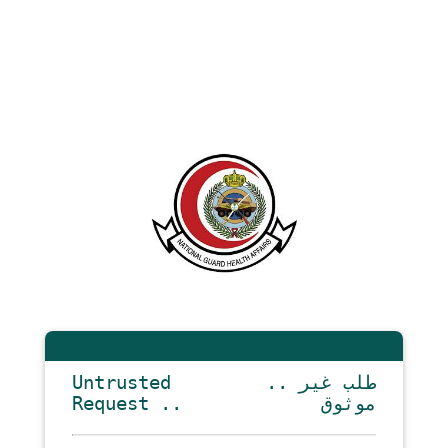
Untrusted
.. طلب غير
Request ..
موثوق