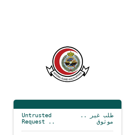
Untrusted
.. طلب غير
Request ..
موثوق