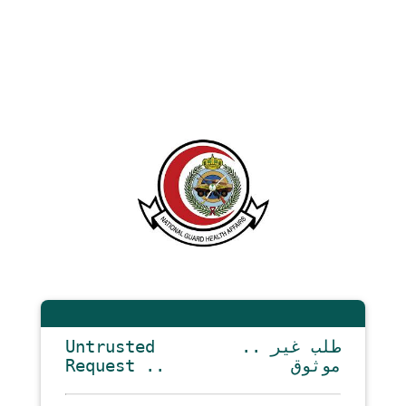
Untrusted
.. طلب غير
Request ..
موثوق