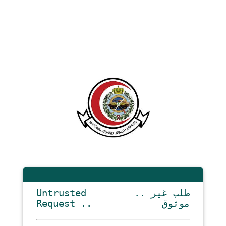
Untrusted
.. طلب غير
Request ..
موثوق