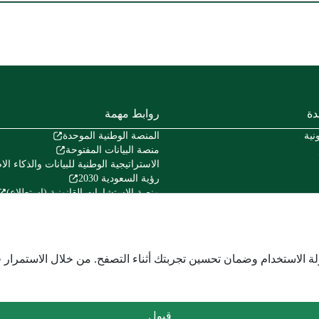
دة
روابط مهمة
نية
المنصة الوطنية الموحدة
منصة البيانات المفتوحة
الاستراتيجية الوطنية للبيانات والذكاء ا
رؤية السعودية 2030
منصة الاستشارات القانونية (استطلاع)
منصة المشاركة المجتمعية (تفاعل)
منصة الخدمات المالية (اعتماد)
هيئة الخبراء بمجلس الوزراء
المركز الوطني للوثائق والمحفوظات
لة الاستخدام وضمان تحسين تجربتك أثناء التصفح. من خلال الاستمرار 
قبول