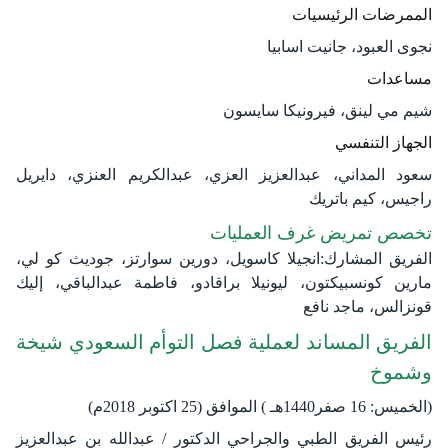
الممرضات الرئيسيات
نجوى العبود، جانيت اسابيا
مساعدات
شيم مي لينق، فيرونيكا سايسون
الجهاز التنفسي
سعود المداني، عبدالعزيز العزي، عبدالكريم العنزي، دايريل
راجيس، كيم باتريك
تخصص تمريض غرف العمليات
الفريق المشارك:انجيلا كاسويل، دورين سوارتز، جوديث كو لي،
مارين كونسبيكتون، ليونيلا براقادو، فاطمة عبدالباقي، إليك
قونزالس، ماجد نافع
الفريق المساند لعملية فصل التوأم السعودي شيخة
وشموخ
(الخميس: 16 صفر1440هـ ) الموافق (25 اكتوبر 2018م)
رئيس الفريق الطبي والجراحي الدكتور / عبدالله بن عبدالعزيز