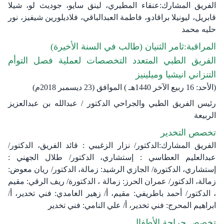
الفريق المشارك:عنقاء المطيري، لينق سايو، جوديث لو، شيلا
قابريل، ليونيلا براقادو، فاطمة العبدالباقي، فلاديلورين شيفيز، نور
حليه محمد
المراقبة:ثامر الثنيان (طالب في السنة الأخيرة)
الفريق الطبي المتعدد التخصصات لعملية فصل التوأم
التنزاني انيشيا وميلينيز
(الأحد: 16 ربيع الآخر 1440هـ ) الموافق (23 ديسمبر 2018م)​
رئيس الفريق الطبي والجراحي الدكتور / عبدالله بن عبدالعزيز
الربيعة​
تخصص التخدير
الفريق المشارك:الدكتور/ نزار الزغيبي : قائد الفريق، الدكتور/
عبدالعليم العطاسي : إستشاري، الدكتور/ طلال الجهني :
إستشاري، الدكتورة/ الجازي الرشيد: زمالة، الدكتور/ ريان معوض:
زمالة، الدكتور/ عمران الحرز: زمالة ، الدكتورة/ ريف الرقي: مقيم
، الدكتور/ أحمد باطريفي: مقيم، أ/ زهير الغامدي: فني تخدير، أ/
ابراهيم المحرج: فني تخدير، أ/ علي النامي: فني تخدير
تخصص جراحة الأطفال