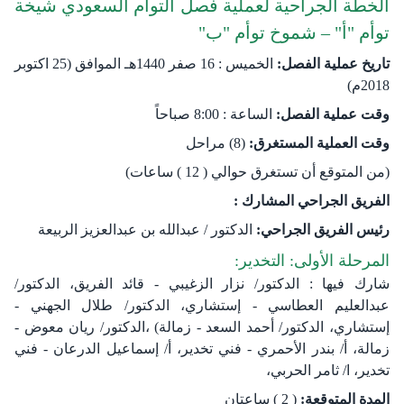
الخطة الجراحية لعملية فصل التوأم السعودي شيخة
توأم "أ" – شموخ توأم "ب"
تاريخ عملية الفصل:
الخميس : 16 صفر 1440هـ الموافق (25 اكتوبر
2018م)
وقت عملية الفصل:
الساعة : 8:00 صباحاً
وقت العملية المستغرق:
(8) مراحل
(من المتوقع أن تستغرق حوالي ( 12 ) ساعات)
الفريق الجراحي المشارك :
رئيس الفريق الجراحي​:
الدكتور / عبدالله بن عبدالعزيز الربيعة
المرحلة الأولى: التخدير:
شارك فيها : الدكتور/ نزار الزغيبي - قائد الفريق، الدكتور/
عبدالعليم العطاسي - إستشاري، الدكتور/ طلال الجهني -
إستشاري، الدكتور/ أحمد السعد - زمالة) ،الدكتور/ ريان معوض -
زمالة، أ/ بندر الأحمري - فني تخدير، أ/ إسماعيل الدرعان - فني
تخدير، ا/ ثامر الحربي،
المدة المتوقعة:
( 2 ) ساعتان