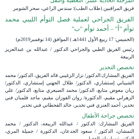
المرحلة الحادية عشر: التغطية والنقل
فريق المراقبين (طلاب الطب): سندس الراعي، سحر الشومر
الفريق الجراحي لعملية فصل التوأم الليبي محمد
توأم "أ" – أحمد توأم "ب" ​
(الخميس: 17 ربيع الأول 1441هـ ) الموافق (14 نوفمبر2019م)
رئيس الفريق الطبي والجراحي الدكتور / عبدالله بن عبدالعزيز
الربيعة
تخصص التخدير
الفريق المشارك:الدكتور/ نزار الزغيبي قائد الفريق، الدكتور/ محمد
الشيباني إستشاري، الدكتور/ طلال الجهني إستشاري، الدكتور/
ريان معوض متابع، الدكتور/ محمد الصيعري متابع، الدكتور/ علي
الزهراني مقيم، الدكتورة/ روان الفوزان مقيم، ماجد فلمبان فني
تخدير، أحمد العنزي فني تخدير، خالد القحطاني فني تخدير
تخصص جراحة الأطفال
الفريق المشارك: الدكتور / عبدالله الربيعة، الدكتور / محمد
النمشان، الدكتور / سعود الجدعان، الدكتورة / جميلة المري،
الدكتور / سليمان العقيل