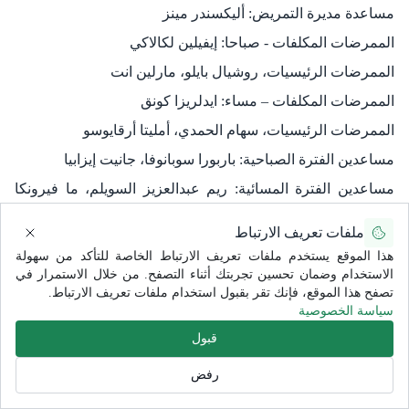
مساعدة مديرة التمريض: أليكسندر مينز
الممرضات المكلفات - صباحا: إيفيلين لكالاكي
الممرضات الرئيسيات، روشيال بايلو، مارلين انت
الممرضات المكلفات – مساء: ايدلريزا كونق
الممرضات الرئيسيات، سهام الحمدي، أمليتا أرقايوسو
مساعدين الفترة الصباحية: باربورا سوبانوفا، جانيت إيزابيا
مساعدين الفترة المسائية: ريم عبدالعزيز السويلم، ما فيرونكا
سايسون
ملفات تعريف الارتباط
تمريض غرف العمليات
هذا الموقع يستخدم ملفات تعريف الارتباط الخاصة للتأكد من سهولة
دورين سوارتز، جوديث لو، لينق سايو، فاطمة عبدالباقي، ليونيلا
الاستخدام وضمان تحسين تجربتك أثناء التصفح. من خلال الاستمرار في
قلوريا براقادو، ميرنا كونسيبكيون، آنا ماي ستانا، ماجد نافع
تصفح هذا الموقع، فإنك تقر بقبول استخدام ملفات تعريف الارتباط.
سياسة الخصوصية
فريق المراقبين (طلاب الطب)
قبول
سندس الراعي، سحر الشومر​
الفريق المساند لعملية فصل التوأم الليبي ​​​​محمد
رفض
وأحمد