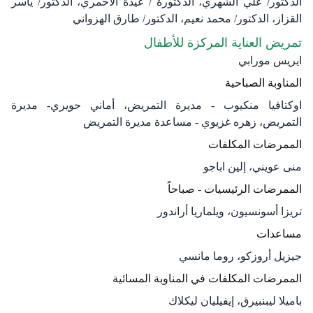
الدكتور/ علي الشهري، الدكتورة / عيدة الأحمري، الدكتور/ ياسر
القزاز، الدكتور/ محمد نعيم، الدكتور/ طارق الهزواني
تمريض العناية المركزة للأطفال
ايريس مورابي
المناوبة الصباحية
اوكتافيا منكيوب - مديرة التمريض، أماني حويري- مديرة
التمريض، زهره غزيوي - مساعدة مديرة التمريض
الممرضات المكلفات
منى عويني، إلين اباجو
الممرضات الرئيسيات - صباحاً
تريزا أسونسيون، ويلماريا أراندور
مساعدات
جيزيل أروزكو، روما مانسي
الممرضات المكلفات في المناوبة المسائية
باميلا ليبنبيرق، إيفيليان ليكلاك