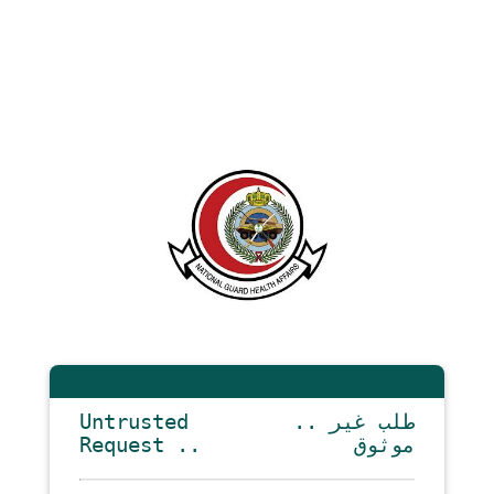
Untrusted
.. طلب غير
Request ..
موثوق