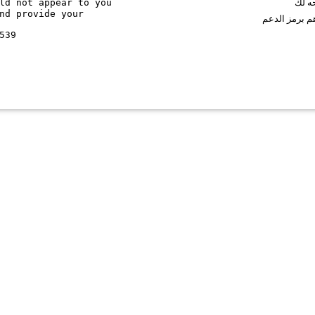
ld not appear to you
حه لك
nd provide your
م برمز الدعم
539