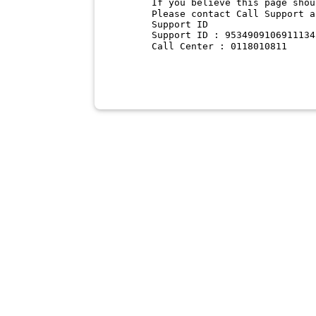
If you believe this page shou
Please contact Call Support a
Support ID
Support ID : 9534909106911134
Call Center : 0118010811