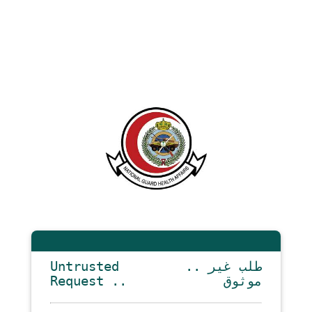
Untrusted
.. طلب غير
Request ..
موثوق