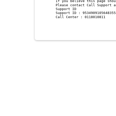
If you believe this page shou
Please contact Call Support a
Support ID
Support ID : 9534909105648355
Call Center : 0118010811