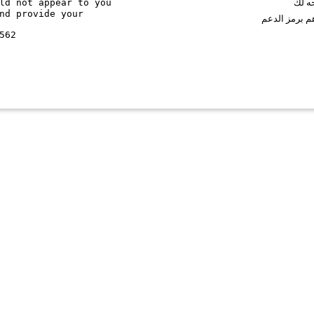
ld not appear to you
حه لك
nd provide your
م برمز الدعم
562