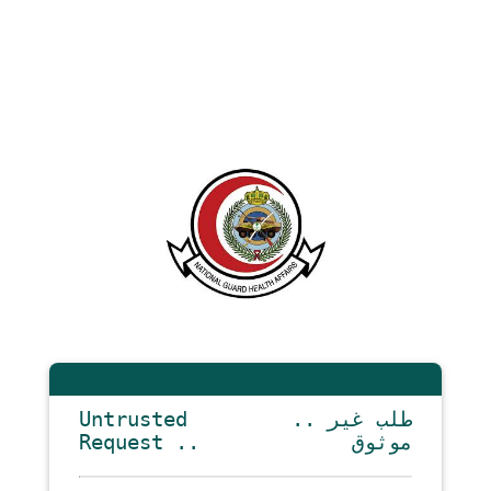
Untrusted
.. طلب غير
Request ..
موثوق