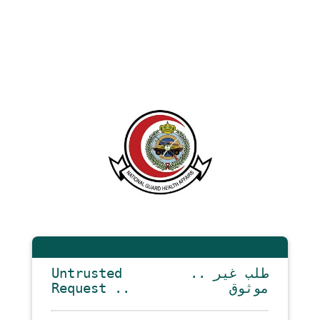
Untrusted
.. طلب غير
Request ..
موثوق