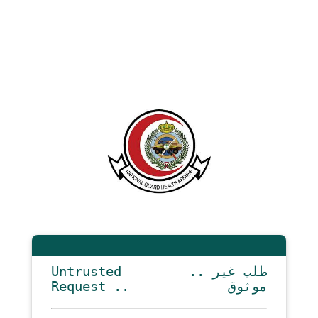
Untrusted
.. طلب غير
Request ..
موثوق