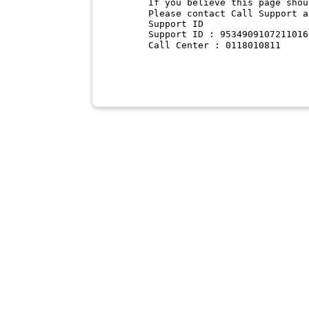
If you believe this page shou
Please contact Call Support a
Support ID
Support ID : 9534909107211016
Call Center : 0118010811