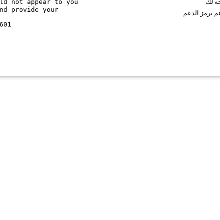
ld not appear to you
حه لك
nd provide your
م برمز الدعم
601