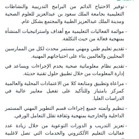
توفير الاحتياج الدائم من البرامج التدريبية والنشاطات
التعليمية بجامعة الملك سعود بن عبدالعزيز للعلوم ‏الصحية
ومدينة الملك عبدالعزيز الطبية والمجتمع بشكل عام.‏
موائمة الفعاليات التعليمية مع أهداف واستراتيجيات المنشأة
بمنهجية فعالة من حيث التكلفة.‏
تقديم تعليم طبي ومهني مستمر محدث لكل من الممارسين
المحليين والعالمين بناء على احتياجاتهم المهنية.‏
تقديم نظام معلوماتية صحية يخدم الإجراءات ويساعد في
إدارة المعلومات من خلال تطبيق حلول تقنية حديثة.‏
مراعاة وتطبيق ومتابعة كلا من الاعتمادات المحلية والعالمية
كمركز بامتياز وللتأكيد على تفعيل معايير عالية ‏في
الدراسات العليا.‏
تنظيم وأتمته جميع إجراءات قسم التطوير المهني المستمر
الداخلية والخارجية بمنهجية وثقافة تقلل التعامل ‏الورقي.‏
تعزيز التدريب و الدورات التوعوية من خلال زيادة عدد
فعاليات التعليم الألكتروني والخدمات التي تصل لاغلبية