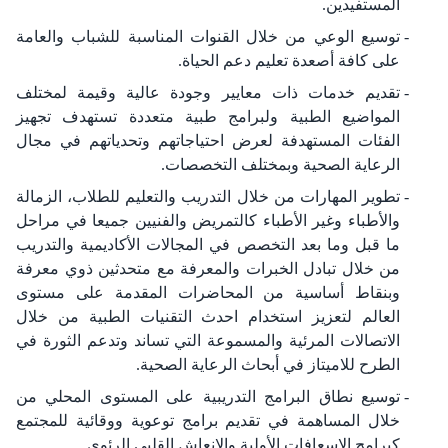
‏المستفيدين.‏
توسيع الوعي من خلال القنوات المناسبة للشباب والعامة
على كافة أصعدة تعليم دعم الحياة.‏
تقديم خدمات ذات معايير وجودة عالية وقيمة لمختلف
المواضيع الطبية ولبرامج طبية متعددة تستهدف تجهيز
‏الفئات المستهدفة لعرض احتياجاتهم وتحدياتهم في مجال
الرعاية الصحية وبمختلف التخصصات.‏
تطوير المهارات من خلال التدريب والتعليم للطلاب، الزمالة
والأطباء وغير الأطباء كالتمريض والفنيين جميعا ‏في مراحل
ما قبل وما بعد التخصص في المجالات الأكاديمية والتدريب
من خلال تبادل الخبرات والمعرفة مع ‏متحدثين ذوي معرفة
وبنقاط أساسية من المحاضرات المقدمة على مستوى
العالم لتعزيز استخدام ‏احدث التقنيات الطبية من خلال
الاتصالات المرئية والمسموعة التي تساند وتدعم الثورة في
الطرح للاميتاز في ‏أبحاث الرعاية الصحية.‏
توسيع نطاق البرامج التدريبية على المستوى المحلي من
خلال المساهمة في تقديم برامج توعوية ووقائية ‏للمجتمع
كبرامج الإسعافات الأولية والإنعاش القلبي الرئوي.‏