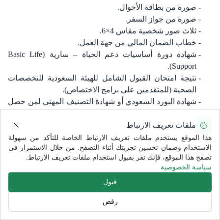
صورة من بطاقة الأحوال.
صورة من جواز السفر.
ثلاث صور شخصية مقاس 4×6.
خطاب الضمان المالي من جهة العمل.
شهادة دورة أساسيات دعم الحياة – سارية (Basic Life
Support).
نتيجة امتحان القبول الشامل للهيئة السعودية للتخصصات
الصحية (للمتقدمين على برامج الاختصاص).
شهادة البورد السعودي أو شهادة التصنيف المهني لمن حصل
على شهادة البورد من خارج المملكة (للمتقدمين على برامج
الزمالة).
ملفات تعريف الارتباط
هذا الموقع يستخدم ملفات تعريف الارتباط الخاصة للتأكد من سهولة
تدريب أطباء الزمالة غير الدائمين
الاستخدام وضمان تحسين تجربتك أثناء التصفح. من خلال الاستمرار في
تصفح هذا الموقع، فإنك تقر بقبول استخدام ملفات تعريف الارتباط.
لطلب التدريب:
سياسة الخصوصية
متطلبات التدريب:
قبول
أن يكون طبيب الاختصاص/الزمالة مسجل لدى الهيئة
السعودية للتخصصات الصحية كطبيب مقيم أو زمالة (نسخة
رفض
من بطاقة التسجيل).