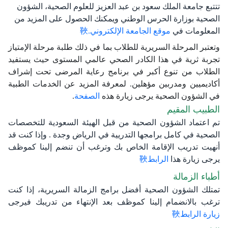
تتتبع جامعة الملك سعود بن عبد العزيز للعلوم الصحية، الشؤون
الصحية بوزارة الحرس الوطني ويمكنك الحصول على المزيد من
المعلومات في
موقع الجامعة الإلكتروني.
​وتعتبر المرحلة السريرية للطلاب بما في ذلك طلبة مرحلة الإمتياز
تجربة ثرية في هذا الكادر الصحي عالمي المستوى حيث يستفيد
الطلاب من تنوع أكبر في برنامج رعاية المرضى تحت إشراف
أكاديميين ومدربين مؤهلين. لمعرفة المزيد عن الخدمات الطبية
في الشؤون الصحية
يرجى زيارة هذه
الصفحة
.
الطبيب المقيم
تم اعتماد الشؤون الصحية من قبل الهيئة السعودية للتخصصات
الصحية في كامل برامجها التدريية في الرياض وجدة . وإذا كنت قد
أنهيت تدريب الإقامة الخاص بك وترغب أن تنضم إلينا كموظف
يرجى زيارة هذا
الرابط
أطباء الزمالة
تمتلك الشؤون الصحية أفضل برامج الزمالة السريرية، إذا كنت
ترغب بالانضمام إلينا كموظف بعد الإنتهاء من تدريبك فيرجى
زيارة الرابط