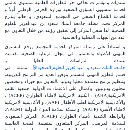
منتديات ‏ومؤتمرات تحاكي آخر التطورات العلمية بمستوى عالمي
لخدمة منسوبي الشؤون الصحية بوزارة الحرس الوطني أولاً ‏و
لخدمة القطاع الصحي في المجتمع السعودي، و حالياً يندرج
المركز تحت مظلة جامعة الملك سعود بن عبدالعزيز ‏للعلوم
الصحية، لذا سعى المركز إلى تحقيق رؤيته من خلال التعاون مع
عدد من الجهات المحلية و العالمية. ‏
و استناداً على رسالة المركز لخدمة المجتمع ورفع المستوى
المهني للأطباء والعاملين في مجال الرعاية الصحية، ‏تقدمت
عمادة الدراسات العليا بـ
جامعة الملك سعود بن عبدالعزيز للعلوم الصحية
ممثلة في
قسم التطوير المهني المستمر بتوفير العديد من البرامج التدريبية،
وتنظيم برامج معتمدة محليا ودوليا بالتعاون مع خبراء ومختصين
محليين ‏ودوليين، وكمثال على الاعتمادات الدولية: جمعية القلب
الأمريكية‎ (AHA)‎، الكلية الأمريكية لأطباء الطوارئ‎ ‎‎(ACEP) ‎،
والأكاديمية الأمريكية لطب الأطفال AAP)‎)، و الأكاديمية الأمريكية
لأطباء الأسرة ‏‎(AAFP)‎‏، و شبكة ‏سلامة الدواء الدولية ‏NAEMT‏،
والرابطة الكندية لأطباء الطوارئ‎(CAEP) ‎، المركز السعودي
لسلامة ‏المرضى، المركز المتعاون لمنظمة الصحة العالمية