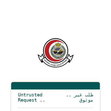
Untrusted
.. طلب غير
Request ..
موثوق