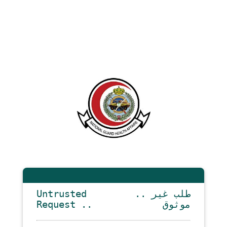
Untrusted
.. طلب غير
Request ..
موثوق