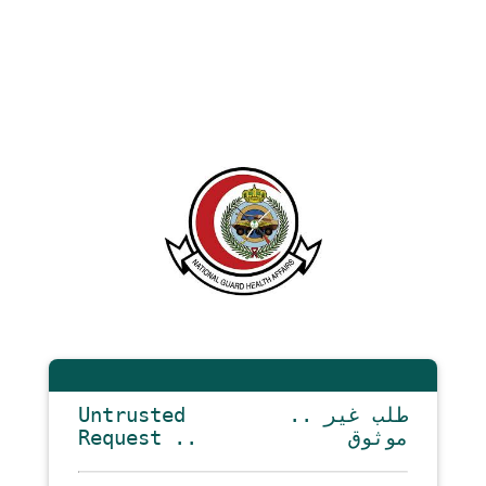
Untrusted
.. طلب غير
Request ..
موثوق