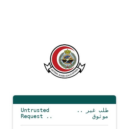
Untrusted
.. طلب غير
Request ..
موثوق