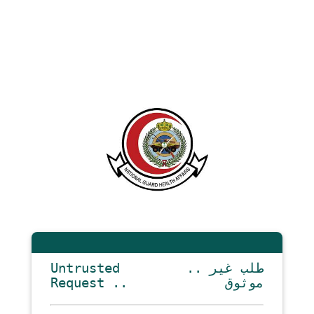
Untrusted
.. طلب غير
Request ..
موثوق