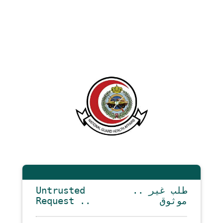
Untrusted
.. طلب غير
Request ..
موثوق