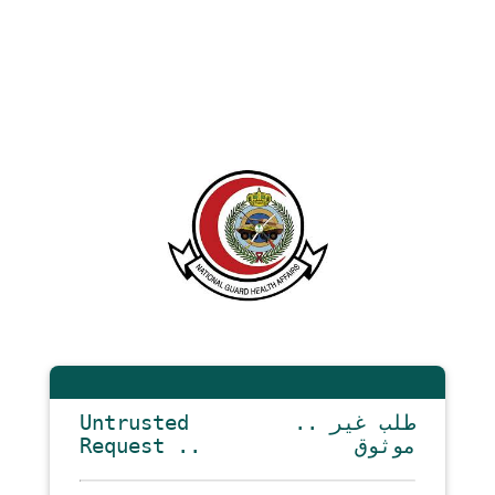
Untrusted
.. طلب غير
Request ..
موثوق