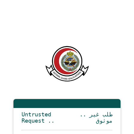
Untrusted
.. طلب غير
Request ..
موثوق