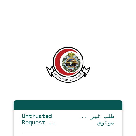
Untrusted
.. طلب غير
Request ..
موثوق