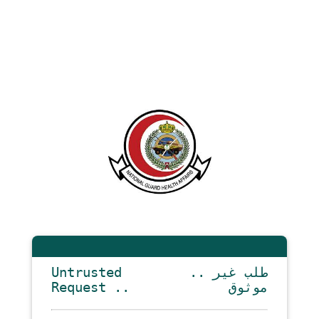
Untrusted
.. طلب غير
Request ..
موثوق