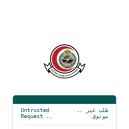
Untrusted
.. طلب غير
Request ..
موثوق