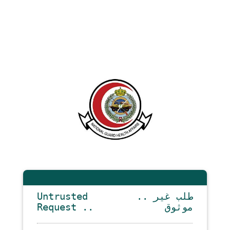
Untrusted
.. طلب غير
Request ..
موثوق