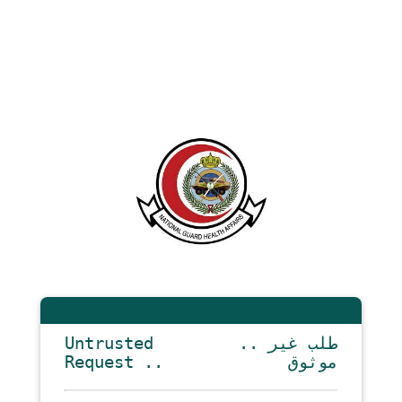
Untrusted
.. طلب غير
Request ..
موثوق