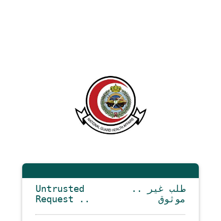
Untrusted
.. طلب غير
Request ..
موثوق