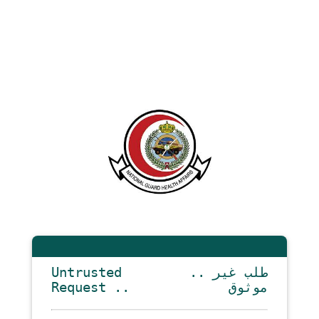
Untrusted
.. طلب غير
Request ..
موثوق