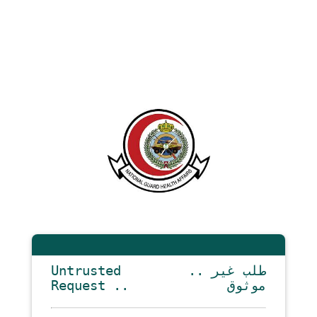
Untrusted
.. طلب غير
Request ..
موثوق