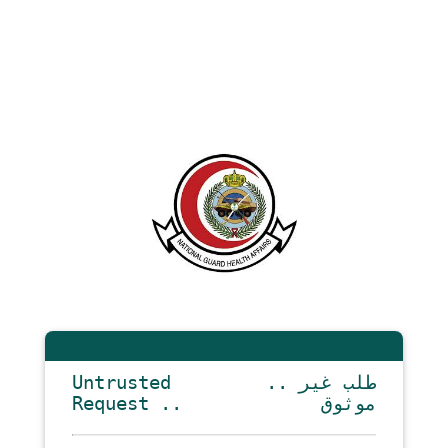
Untrusted
.. طلب غير
Request ..
موثوق