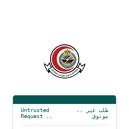
Untrusted
.. طلب غير
Request ..
موثوق