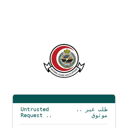
Untrusted
.. طلب غير
Request ..
موثوق