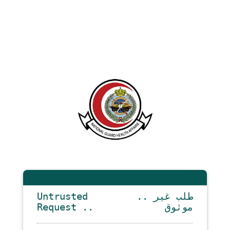
Untrusted
.. طلب غير
Request ..
موثوق