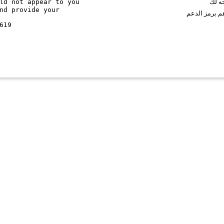
ld not appear to you
حه لك
nd provide your
م برمز الدعم
619