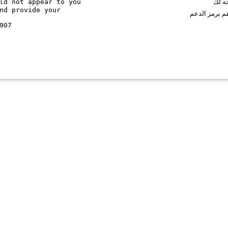
ld not appear to you
حه لك
nd provide your
م برمز الدعم
907