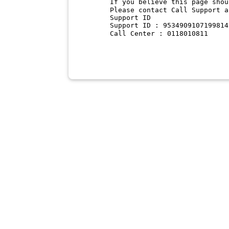
If you believe this page shou
Please contact Call Support a
Support ID
Support ID : 9534909107199814
Call Center : 0118010811