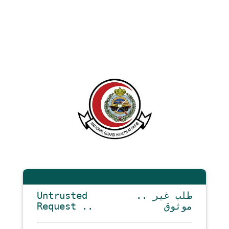
Untrusted
.. طلب غير
Request ..
موثوق