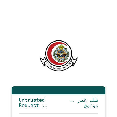
Untrusted
.. طلب غير
Request ..
موثوق