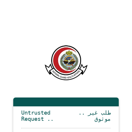
Untrusted
.. طلب غير
Request ..
موثوق