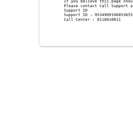
If you believe this page shou
Please contact Call Support a
Support ID
Support ID : 9534909106853655
Call Center : 0118010811