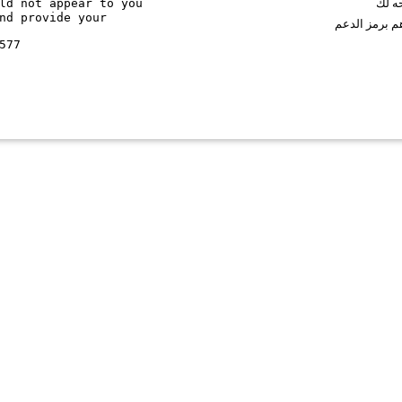
ld not appear to you
حه لك
nd provide your
م برمز الدعم
577