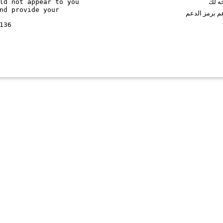
ld not appear to you
حه لك
nd provide your
م برمز الدعم
136