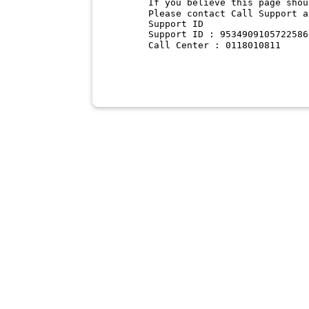
If you believe this page shou
Please contact Call Support a
Support ID
Support ID : 9534909105722586
Call Center : 0118010811