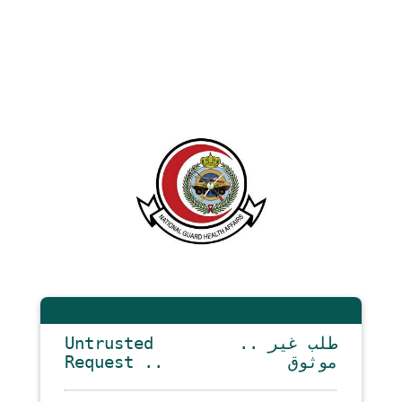
Untrusted
.. طلب غير
Request ..
موثوق