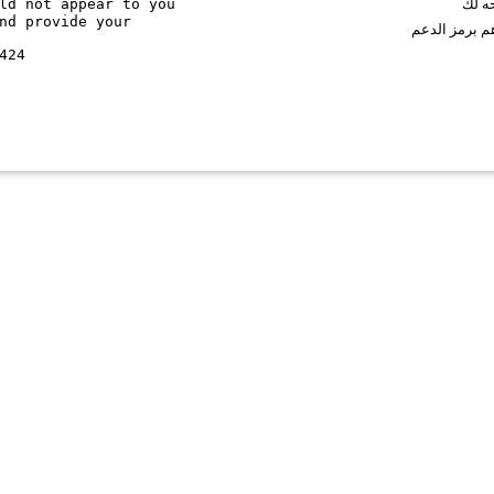
ld not appear to you
حه لك
nd provide your
م برمز الدعم
424