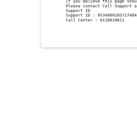
If you believe this page shou
Please contact Call Support a
Support ID
Support ID : 9534909105717484
Call Center : 0118010811