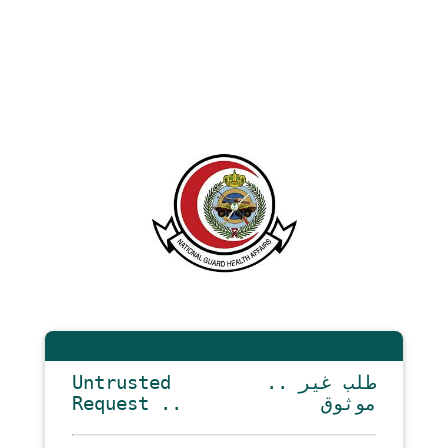
Untrusted
.. طلب غير
Request ..
موثوق