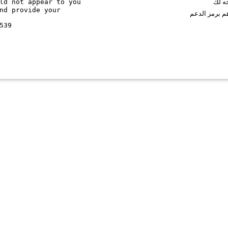
ld not appear to you
حه لك
nd provide your
م برمز الدعم
539