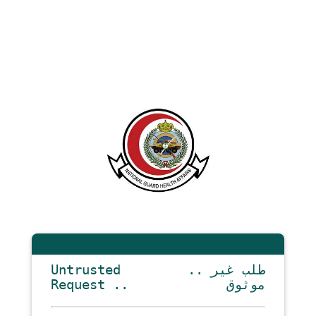
Untrusted
.. طلب غير
Request ..
موثوق